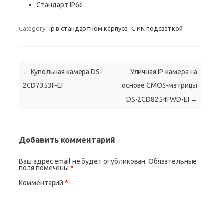
Стандарт IP66
Category:
Ip в стандартном корпусе
С ИК подсветкой
Post navigation
←
Купольная камера DS-
Уличная IP-камера на
2CD7353F-EI
основе CMOS-матрицы
DS-2CD8254FWD-EI
→
Добавить комментарий
Ваш адрес email не будет опубликован.
Обязательные
поля помечены
*
Комментарий
*