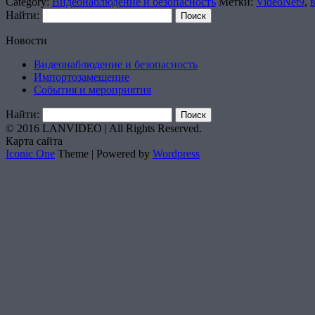
Category:
Видеонаблюдение и безопасность
Метки:
VideoNet9
,
Найти:
Новости
Видеонаблюдение и безопасность
Импортозамещение
События и мероприятия
Найти:
© 2016 LANVIDEO | All Rights Reserved.
Карта сайта
Iconic One
Theme | Powered by
Wordpress