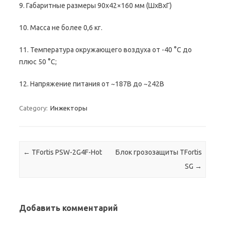
9. Габаритные размеры 90х42×160 мм (ШхВхГ)
10. Масса не более 0,6 кг.
11. Температура окружающего воздуха от -40 °С до
плюс 50 °С;
12. Напряжение питания от ~187В до ~242В
Category:
Инжекторы
Post navigation
←
TFortis PSW-2G4F-Hot
Блок грозозащиты TFortis
SG
→
Добавить комментарий