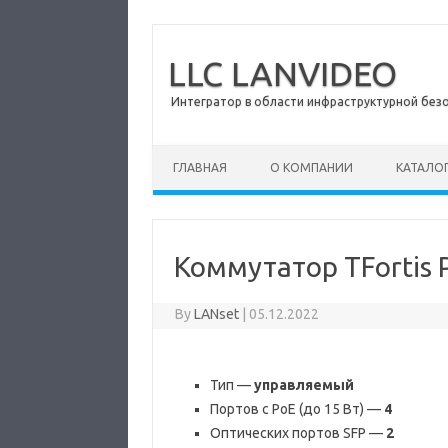
LLC LANVIDEO
Интегратор в области инфраструктурной без
Skip to content
ГЛАВНАЯ
О КОМПАНИИ
КАТАЛО
Коммутатор TFortis
By
LANset
|
05.12.2022
Тип —
управляемый
Портов с PoE (до 15 Вт) —
4
Оптических портов SFP —
2