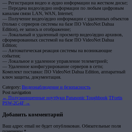
— Регистрация видео и аудио информации на жестком диске;
— Передача видео/аудио информации по любым цифровым
каналам связи LAN, WAN, Internet;
— Получение видео/аудио информации с удаленных объектов
(только с серверов системы на базе ПО VideoNet Dahua
Edition), ее запись и отображение;
— Локальный и удаленный просмотр видео/аудио архивов,
сформированных системой на базе ПО VideoNet Dahua
Edition;
— Автоматическая реакция системы на возникающие
события;
— Локальное и удаленное управление телеметрией;
— Удаленное конфигурирование серверов в сети;
Комплект поставки: ПО VideoNet Dahua Edition, аппаратный
ключ защиты, документация.
Category:
Видеонаблюдение и безопасность
Post navigation
←
Полузащищенные ноутбуки Panasonic Toughbook
TFortis
PSW-2G4F
→
Добавить комментарий
Ваш адрес email не будет опубликован.
Обязательные поля
помечены
*